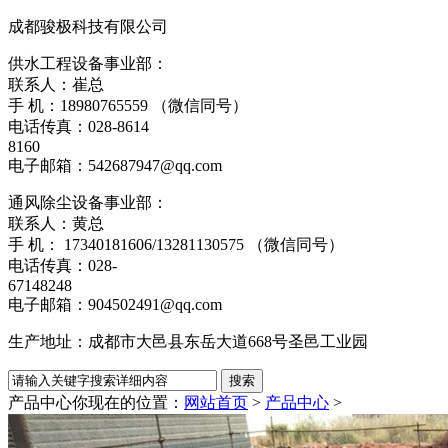
成都骏极科技有限公司
供水工程设备事业部：
联系人：崔总
手 机：18980765559 （微信同号）
电话传真：028-8614
8160
电子邮箱：542687947@qq.com
通风除尘设备事业部：
联系人：黄总
手 机： 17340181606/13281130575 （微信同号）
电话传真：028-
67148248
电子邮箱：904502491@qq.com
生产地址：成都市大邑县东岳大道668号圣邑工业园
产品中心
你现在的位置：
网站首页
>
产品中心
>