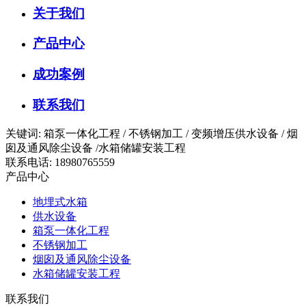
关于我们
产品中心
成功案例
联系我们
关键词: 箱泵一体化工程 / 不锈钢加工 / 变频增压供水设备 / 烟
囱及通风除尘设备 /水箱储罐安装工程
联系电话: 18980765559
产品中心
地埋式水箱
供水设备
箱泵一体化工程
不锈钢加工
烟囱及通风除尘设备
水箱储罐安装工程
联系我们