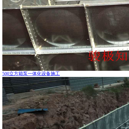
500立方箱泵一体化设备施工