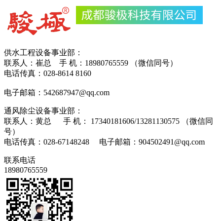
供水工程设备事业部：
联系人：崔总 手 机：18980765559 （微信同号）
电话传真：028-8614 8160
电子邮箱：542687947@qq.com
通风除尘设备事业部：
联系人：黄总 手 机： 17340181606/13281130575 （微信同
号）
电话传真：028-67148248 电子邮箱：904502491@qq.com
联系电话
18980765559