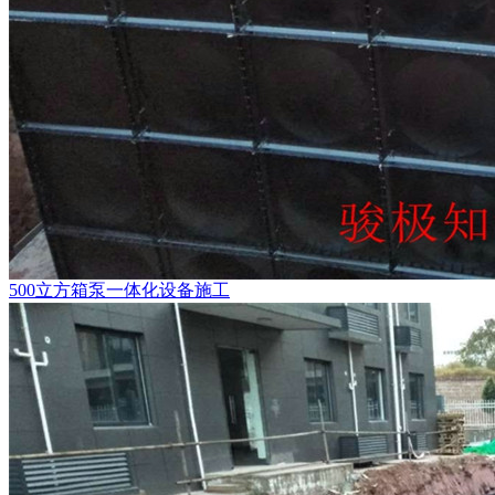
500立方箱泵一体化设备施工