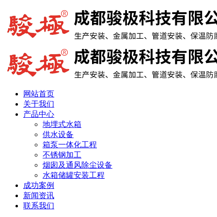
网站首页
关于我们
产品中心
地埋式水箱
供水设备
箱泵一体化工程
不锈钢加工
烟囱及通风除尘设备
水箱储罐安装工程
成功案例
新闻资讯
联系我们